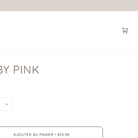
Panie
(0)
Y PINK
+
AJOUTER AU PANIER
•
€13,90