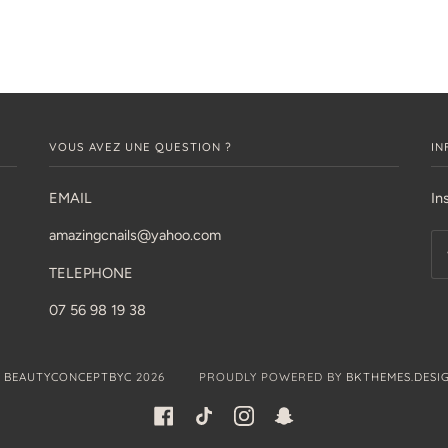
VOUS AVEZ UNE QUESTION ?
IN
EMAIL
In
amazingcnails@yahoo.com
TELEPHONE
07 56 98 19 38
©
BEAUTYCONCEPTBYC
2026
PROUDLY POWERED BY
BKTHEMES.DESI
FACEBOOK
TIKTOK
INSTAGRAM
SNAPCHAT