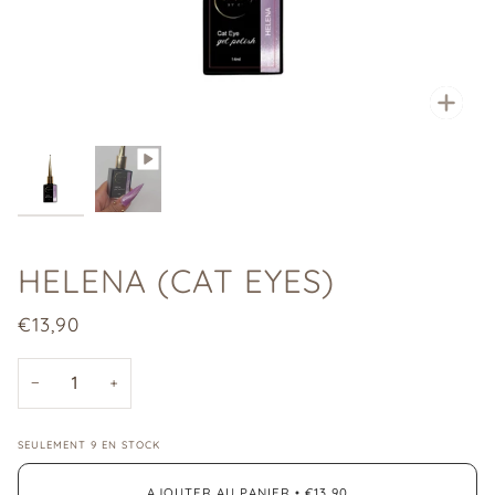
Enfo
HELENA (CAT EYES)
€13,90
−
+
SEULEMENT
9
EN STOCK
AJOUTER AU PANIER
•
€13,90