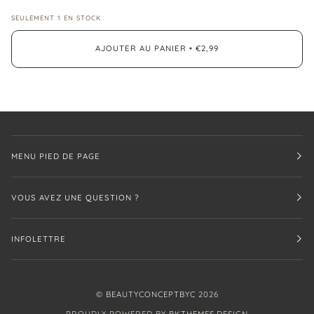
SEULEMENT
1
EN STOCK
AJOUTER AU PANIER
•
€2,99
MENU PIED DE PAGE
VOUS AVEZ UNE QUESTION ?
INFOLETTRE
©
BEAUTYCONCEPTBYC
2026
PROUDLY POWERED BY
BKTHEMES.DESIGN